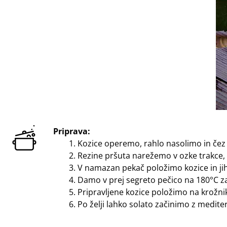
Priprava:
Kozice operemo, rahlo nasolimo in čez
Rezine pršuta narežemo v ozke trakce, k
V namazan pekač položimo kozice in jih
Damo v prej segreto pečico na 180°C za
Pripravljene kozice položimo na krožnik
Po želji lahko solato začinimo z medite