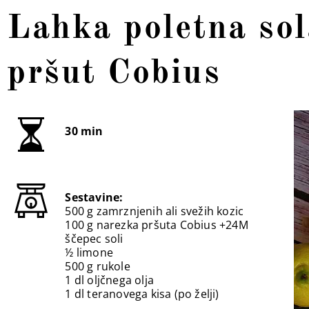
Lahka poletna sol
pršut Cobius
30 min
Sestavine:
500 g zamrznjenih ali svežih kozic
100 g narezka pršuta Cobius +24M
ščepec soli
½ limone
500 g rukole
1 dl oljčnega olja
1 dl teranovega kisa (po želji)