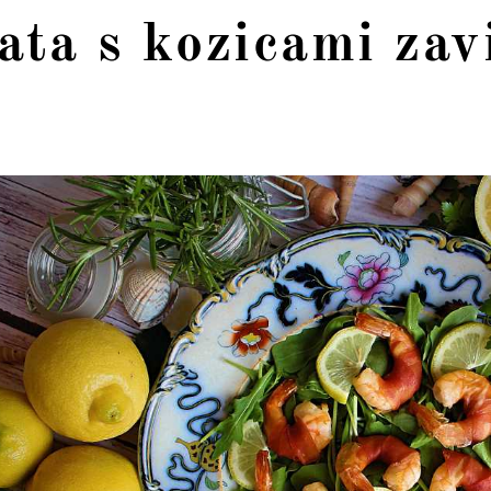
ata s kozicami zav