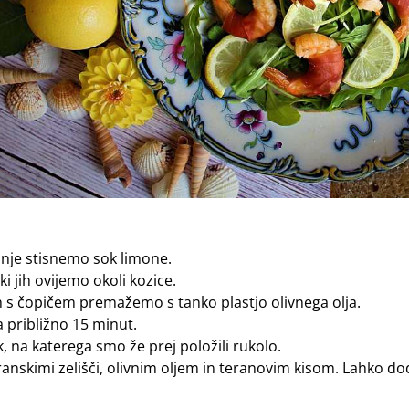
 nje stisnemo sok limone.
i jih ovijemo okoli kozice.
 s čopičem premažemo s tanko plastjo olivnega olja.
 približno 15 minut.
, na katerega smo že prej položili rukolo.
ranskimi zelišči, olivnim oljem in teranovim kisom. Lahko d