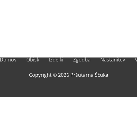
Domov
Obisk
Izdelki
Zgodba
Nastanitev
Copyright © 2026
Pršutarna Ščuka