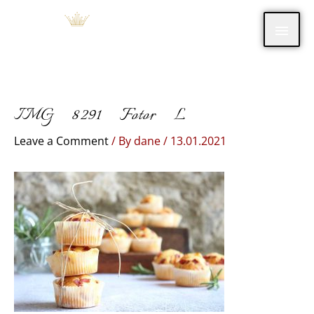
Skip
Main
to
content
Men
IMG_8291_Fotor_L
Leave a Comment
/ By
dane
/
13.01.2021