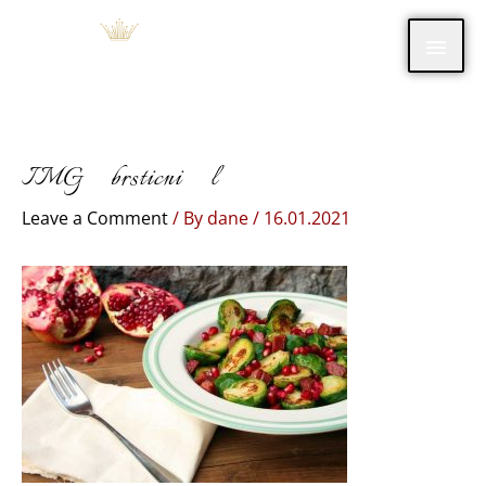
Skip
Main
to
content
Men
IMG_brsticni_l
Leave a Comment
/ By
dane
/
16.01.2021