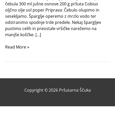
čebula 300 ml jušne osnove 200 g pršuta Cobius
oljčno olje sol poper Priprava: Čebulo olupimo in
sesekljamo. Šparglje operemo z mrzlo vodo ter
odstranimo spodnje trde predele. Nekaj špargljev
pustimo celih in preostale vršičke narežemo na
manjše koščke. […]
Read More »
Copyright © 2026
Pršutarna Ščuka