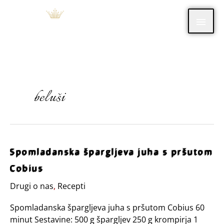
Skip
Main
to
content
Men
beluši
Spomladanska
Spomladanska špargljeva juha s pršutom
špargljeva
Cobius
juha
s
Drugi o nas
,
Recepti
pršutom
Spomladanska špargljeva juha s pršutom Cobius 60
Cobius
minut Sestavine: 500 g špargljev 250 g krompirja 1