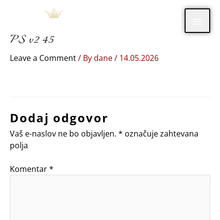
Skip
Main
to
content
PS v2 45
Men
Leave a Comment
/ By
dane
/
14.05.2026
Dodaj odgovor
Vaš e-naslov ne bo objavljen.
*
označuje zahtevana
polja
Komentar
*