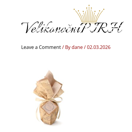
Skip
to
content
VelikonočniPIRH
Leave a Comment
/ By
dane
/
02.03.2026
Domo