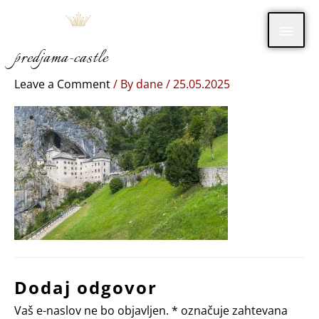
Skip
Main
to
content
predjama-castle
Men
Leave a Comment
/ By
dane
/
25.05.2025
Dodaj odgovor
Vaš e-naslov ne bo objavljen.
*
označuje zahtevana