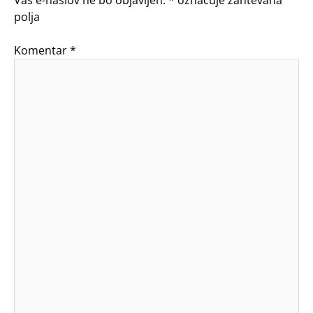
Vaš e-naslov ne bo objavljen.
*
označuje zahtevana
polja
Komentar
*