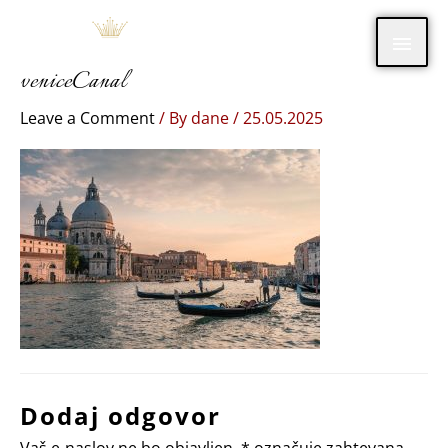
Skip
Main
to
content
veniceCanal
Men
Leave a Comment
/ By
dane
/
25.05.2025
Dodaj odgovor