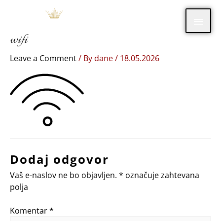
Skip
Main
to
content
wifi
Men
Leave a Comment
/ By
dane
/
18.05.2026
Dodaj odgovor
Vaš e-naslov ne bo objavljen.
*
označuje zahtevana
polja
Komentar
*