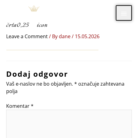
Skip
Main
to
content
črta0,25_icon
Men
Leave a Comment
/ By
dane
/
15.05.2026
Dodaj odgovor
Vaš e-naslov ne bo objavljen.
*
označuje zahtevana
polja
Komentar
*