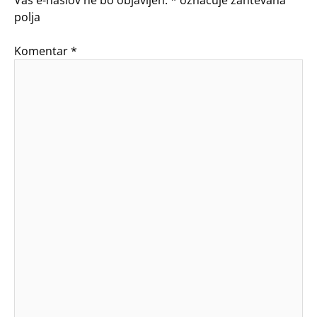
Vaš e-naslov ne bo objavljen.
*
označuje zahtevana
polja
Komentar
*