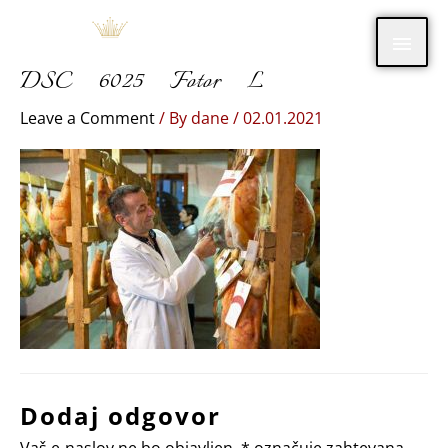
Skip
Main
to
content
DSC_6025_Fotor_L
Men
Leave a Comment
/ By
dane
/
02.01.2021
Dodaj odgovor