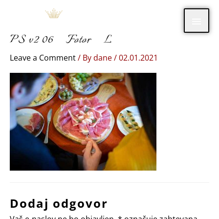
Skip
Main
to
content
PS v2 06_Fotor_L
Men
Leave a Comment
/ By
dane
/
02.01.2021
Dodaj odgovor