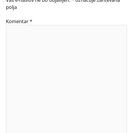
Vaš e-naslov ne bo objavljen.
*
označuje zahtevana
polja
Komentar
*