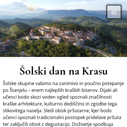
Skip
Main
to
content
Men
Šolski dan na Krasu
Šolske skupine vabimo na zanimivo in poučno potepanje
po Štanjelu – enem najlepših kraških biserov. Dijaki ali
učenci bodo skozi voden ogled spoznali značilnosti
kraške arhitekture, kulturno dediščino in zgodbe tega
slikovitega naselja. Sledi obisk pršutarne, kjer bodo
učenci spoznali tradicionalni postopek pridelave pršuta
ter zaključili obisk z degustacijo. Doživetje spodbuja