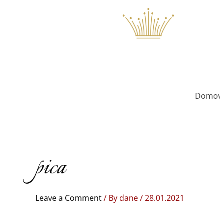
Skip
to
content
Domo
pica
Leave a Comment
/ By
dane
/
28.01.2021