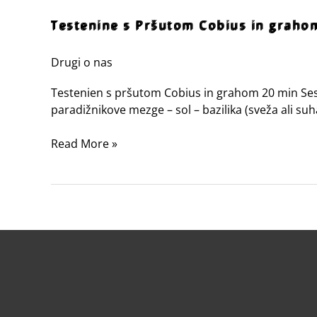
Testenine
s
Testenine s Pršutom Cobius in graho
Pršutom
Cobius
Drugi o nas
in
Testenien s pršutom Cobius in grahom 20 min Sestav
grahom
paradižnikove mezge – sol – bazilika (sveža ali s
Read More »