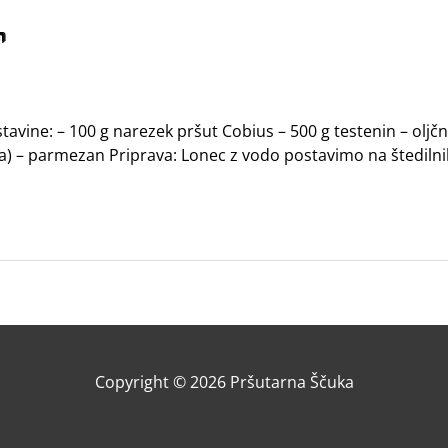
m
ine: – 100 g narezek pršut Cobius – 500 g testenin – oljčno
uha) – parmezan Priprava: Lonec z vodo postavimo na štedilni
Copyright © 2026
Pršutarna Ščuka