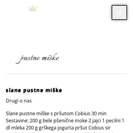
Skip
Main
to
content
Men
pustne miške
slane
slane pustne miške
pustne
Drugi o nas
miške
Slane pustne miške s pršutom Cobius 30 min
Sestavine: 200 g bele pšenične moke 2 jajci 1 pecilni 1
dl mleka 200 g grškega jogurta pršut Cobius sir